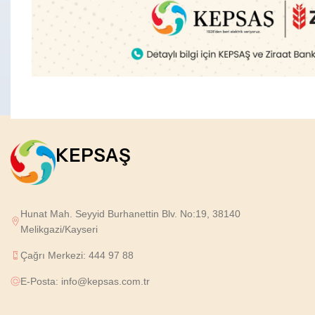
En yeni
AVS Kesinti Duyurusu
KEPSAŞ
Hunat Mah. Seyyid Burhanettin Blv. No:19, 38140
Melikgazi/Kayseri
Çağrı Merkezi: 444 97 88
E-Posta: info@kepsas.com.tr