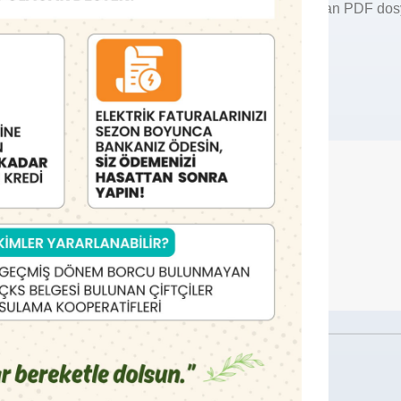
21 numaralı telefon hattımızı arayabilir ve sayfada bulunan PDF dos
Hakkında KEPSAŞ
KEPSAŞ
View all posts by KEPSAŞ