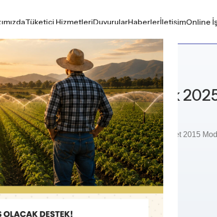
ımızda
Tüketici Hizmetleri
Duyurular
Haberler
İletişim
Online İ
GENEL
raç Satış İhalesi (26 Aralık 202
Tarafından gönderildi
KEPSAŞ
nek araç (1 adet 2023 Model Skoda Superb ve 2 adet 2015 Model 