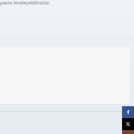
yasını inceleyebilirsiniz.
Face
X