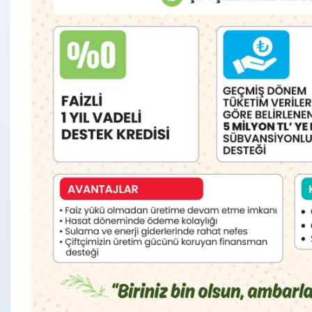
İhale ve araçlarla ile ilgili ayrıntılı bilgi için (0352) 207 88 
Arac_Satis_Duyuru
İndir