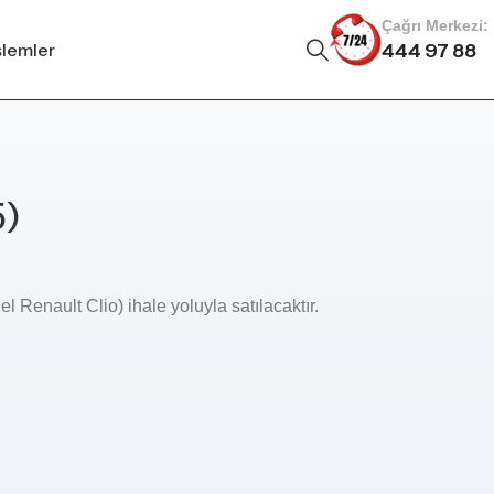
Çağrı Merkezi:
şlemler
444 97 88
5)
Renault Clio) ihale yoluyla satılacaktır
.