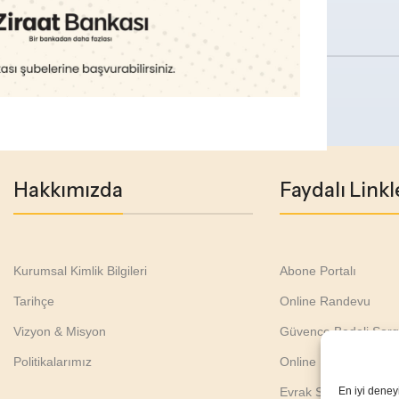
Hakkımızda
Faydalı Linkl
Kurumsal Kimlik Bilgileri
Abone Portalı
Tarihçe
Online Randevu
Vizyon & Misyon
Güvence Bedeli Sorg
Politikalarımız
Online Başvurular
Evrak Sorgulama
En iyi deney