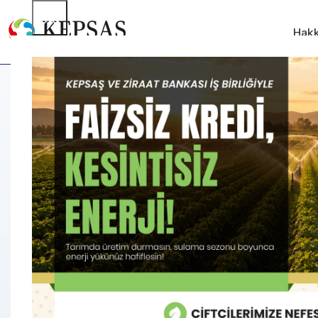
Hakk
A
Kayseri Elektrik Perakende Satış A.Ş. bünyesindeki 3 adet bi
Tarih:
26.12.2025 Cuma, Saat 10:00
.
Yer:
Şirket Toplantı Salonu (Melikgazi/KAYSERİ).
Usul:
Kapalı zarf teklif ve ardından açık artırma
.