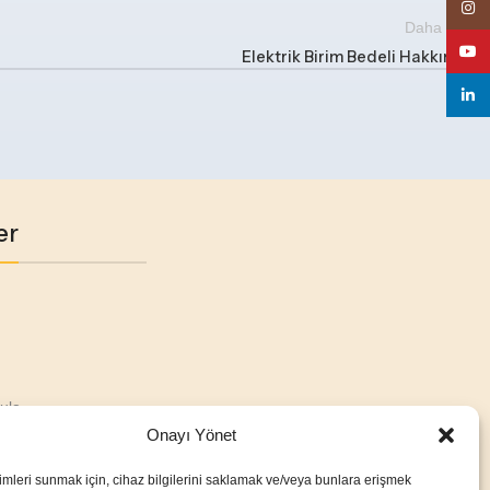
Insta
Daha eski
YouT
Elektrik Birim Bedeli Hakkında
linke
er
ula
Onayı Yönet
imleri sunmak için, cihaz bilgilerini saklamak ve/veya bunlara erişmek