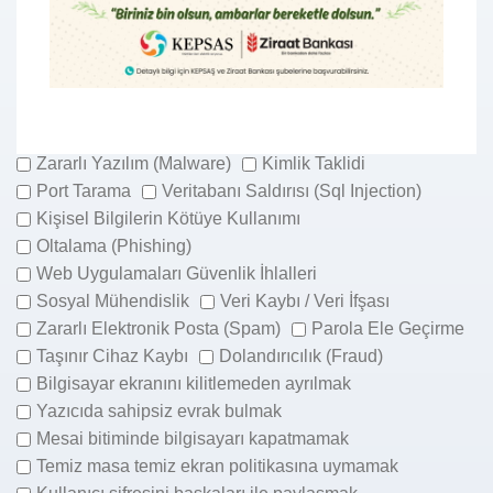
Servis Dışı Bırakma Saldırısı(Dos/DDos)
Bilgi Sızdırma (Data Leakage)
Zararlı Yazılım (Malware)
Kimlik Taklidi
Port Tarama
Veritabanı Saldırısı (Sql Injection)
Kişisel Bilgilerin Kötüye Kullanımı
Oltalama (Phishing)
Web Uygulamaları Güvenlik İhlalleri
Sosyal Mühendislik
Veri Kaybı / Veri İfşası
Zararlı Elektronik Posta (Spam)
Parola Ele Geçirme
Taşınır Cihaz Kaybı
Dolandırıcılık (Fraud)
Bilgisayar ekranını kilitlemeden ayrılmak
Yazıcıda sahipsiz evrak bulmak
Mesai bitiminde bilgisayarı kapatmamak
Temiz masa temiz ekran politikasına uymamak