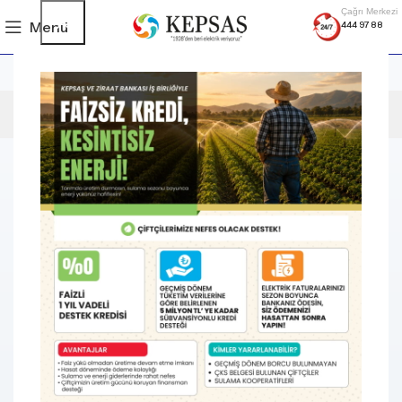
Çağrı Merkezi
Menü
444 97 88
Olay Bildirim Formu
OLAY BİLDİRİM FORMU
Lütfen (*) ile belirtilen yerleri boş bırakmayınız.