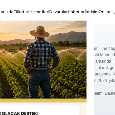
ımızda
Tüketici Hizmetleri
Duyurular
Haberler
İletişim
Online İ
HÜSEYİN AK
1978 yılında Kayseri iline bağ
Üniversitesi Endüstri Mühend
2003-2013 yılları arasında 
Endüstri Mühendisi olarak gör
2013-2016 yılları arasında
Yöneticisi ve 2016-2024 yıll
yapmıştır.
2025 yılında Yönetim Deste
devam etmektedir.